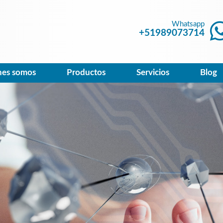
Whatsapp
+51989073714
nes somos
Productos
Servicios
Blog