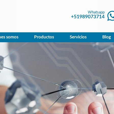
Whatsapp
+51989073714
nes somos
Productos
Servicios
Blog