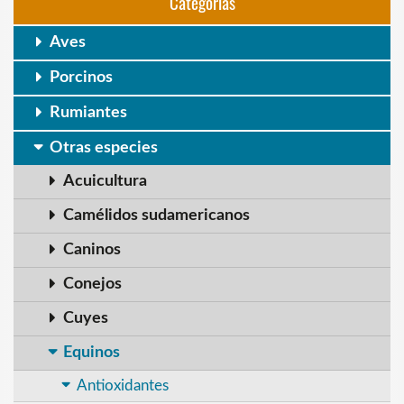
Categorias
Aves
Porcinos
Rumiantes
Otras especies
Acuicultura
Camélidos sudamericanos
Caninos
Conejos
Cuyes
Equinos
Antioxidantes