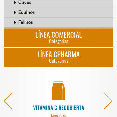
Cuyes
Equinos
Felinos
LÍNEA COMERCIAL
Categorias
LÍNEA CPHARMA
Categorias
 35%
VITAMINA C RECUBIERTA
VIT
Leer más